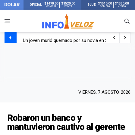
$1470.00
$1520.00
$1510.00
$1530.00
DOLAR
OFICIAL
BLUE
COMPRA
VENTA
COMPRA
VENTA
Un joven murió quemado por su novia en San Luis: pasó s
Franco Colapinto contó que le robaron durante sus vacaci
El Senado dio media sanción a la ley de Inviolabilidad de
Nueva publicación de Candela Arizaga tras el escándal
VIERNES, 7 AGOSTO, 2026
Robaron un banco y
mantuvieron cautivo al gerente