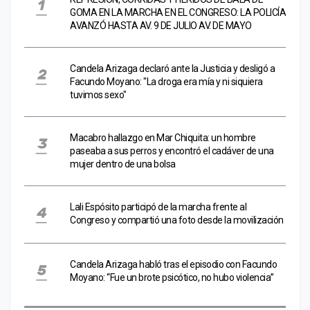
GOMA EN LA MARCHA EN EL CONGRESO: LA POLICÍA
AVANZÓ HASTA AV. 9 DE JULIO AV. DE MAYO
Candela Arizaga declaró ante la Justicia y desligó a
Facundo Moyano: "La droga era mía y ni siquiera
tuvimos sexo"
Macabro hallazgo en Mar Chiquita: un hombre
paseaba a sus perros y encontró el cadáver de una
mujer dentro de una bolsa
Lali Espósito participó de la marcha frente al
Congreso y compartió una foto desde la movilización
Candela Arizaga habló tras el episodio con Facundo
Moyano: “Fue un brote psicótico, no hubo violencia”