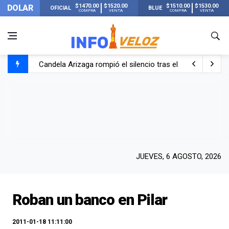
$1470.00
$1520.00
$1510.00
$1530.00
DOLAR
OFICIAL
BLUE
COMPRA
VENTA
COMPRA
VENTA
Candela Arizaga rompió el silencio tras el incidente c
La ANMAT prohibió dos cremas para dolores musculare
La oposición marcha al Congreso contra el Gobierno por 
Casi 20000 usuarios sin luz en el AMBA por el temporal
JUEVES, 6 AGOSTO, 2026
Roban un banco en Pilar
2011-01-18 11:11:00