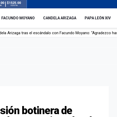
.00
$1525.00
RA
VENTA
FACUNDO MOYANO
CANDELA ARIZAGA
PAPA LEÓN XIV
r su novia en San Luis: pasó seis días de agonía tras ser rociado 
 le robaron durante sus vacaciones en Italia: “Espero que los que s
n a la ley de Inviolabilidad de la Propiedad Privada, sin el capítulo 
dela Arizaga tras el escándalo con Facundo Moyano: “Agradezco ha
sión botinera de