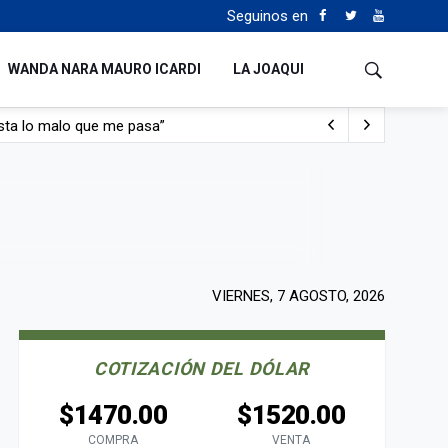
Seguinos en
WANDA NARA MAURO ICARDI
LA JOAQUI
con nafta y prendido fuego
e lo adueñaron lo disfruten”
de Manejo del Fuego
sta lo malo que me pasa”
VIERNES, 7 AGOSTO, 2026
COTIZACIÓN DEL DÓLAR
$1470.00
$1520.00
COMPRA
VENTA