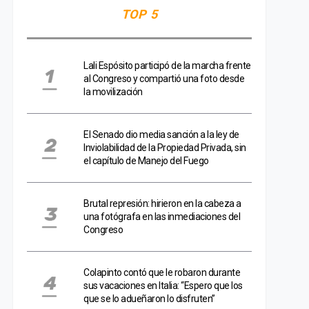
TOP 5
Lali Espósito participó de la marcha frente
al Congreso y compartió una foto desde
la movilización
El Senado dio media sanción a la ley de
Inviolabilidad de la Propiedad Privada, sin
el capítulo de Manejo del Fuego
Brutal represión: hirieron en la cabeza a
una fotógrafa en las inmediaciones del
Congreso
Colapinto contó que le robaron durante
sus vacaciones en Italia: “Espero que los
que se lo adueñaron lo disfruten”