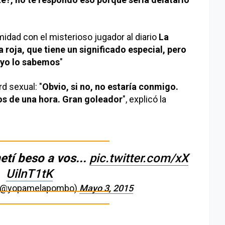
midad con el misterioso jugador al diario
La
roja, que tiene un significado especial, pero
 y yo lo sabemos
"
d sexual: "
Obvio, si no, no estaría conmigo.
os de una hora. Gran goleador
", explicó la
etí beso a vos...
pic.twitter.com/xX
UilnT1tK
(@yopamelapombo)
Mayo 3, 2015