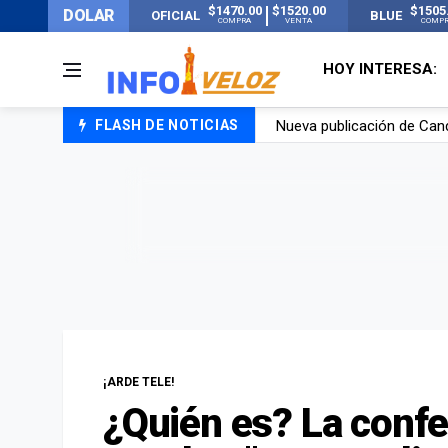
$1470.00
$1520.00
$1505
DOLAR
OFICIAL
BLUE
COMPRA
VENTA
COMP
HOY INTERESA:
FLASH DE NOTICIAS
Un joven murió quemado po
Franco Colapinto contó que
El Senado dio media sanció
Nueva publicación de Can
¡ARDE TELE!
¿Quién es? La confe