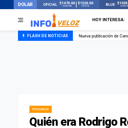
$1470.00
$1520.00
$1505
DOLAR
OFICIAL
BLUE
COMPRA
VENTA
COMP
HOY INTERESA:
FLASH DE NOTICIAS
Un joven murió quemado po
Franco Colapinto contó que
El Senado dio media sanció
Nueva publicación de Can
POLICIALES
Quién era Rodrigo R