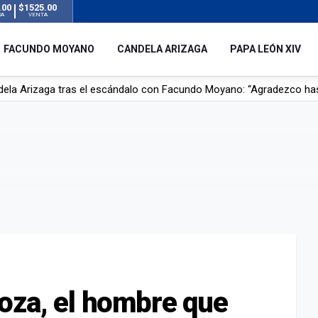
.00
$1525.00
RA
VENTA
FACUNDO MOYANO
CANDELA ARIZAGA
PAPA LEÓN XIV
r su novia en San Luis: pasó seis días de agonía tras ser rociado 
 le robaron durante sus vacaciones en Italia: “Espero que los que s
n a la ley de Inviolabilidad de la Propiedad Privada, sin el capítulo 
dela Arizaga tras el escándalo con Facundo Moyano: “Agradezco ha
oza, el hombre que