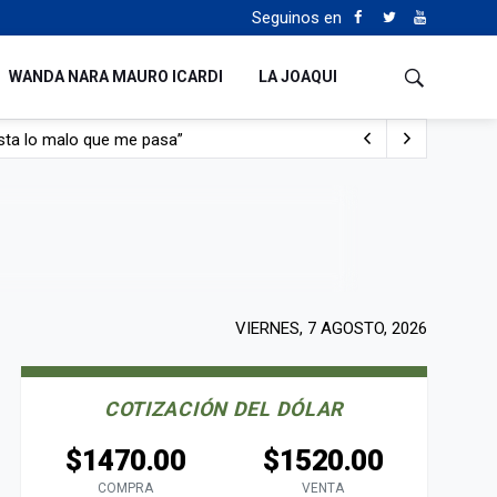
Seguinos en
WANDA NARA MAURO ICARDI
LA JOAQUI
con nafta y prendido fuego
e lo adueñaron lo disfruten”
de Manejo del Fuego
sta lo malo que me pasa”
VIERNES, 7 AGOSTO, 2026
COTIZACIÓN DEL DÓLAR
$1470.00
$1520.00
COMPRA
VENTA