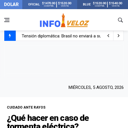
$1470.00
$1520.00
$1520.00
$1540.00
DOLAR
OFICIAL
BLUE
COMPRA
VENTA
COMPRA
VENTA
Tensión diplomática: Brasil no enviará a su embajador a Bu
Un nene de 6 años murió ahogado en una pileta de trata
El papa León XIV visitará Argentina en noviembre: estar
Liberaron a Facundo Moyano tras el incidente con Candel
MIÉRCOLES, 5 AGOSTO, 2026
CUIDADO ANTE RAYOS
¿Qué hacer en caso de
tormenta eléctrica?