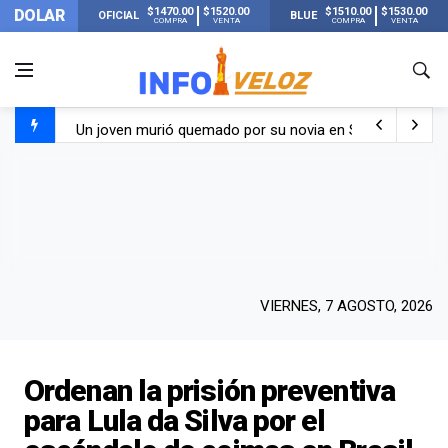
$1470.00
$1520.00
$1510.00
$1530.00
DOLAR
OFICIAL
BLUE
COMPRA
VENTA
COMPRA
VENTA
Un joven murió quemado por su novia en San Luis: pasó s
Franco Colapinto contó que le robaron durante sus vacaci
El Senado dio media sanción a la ley de Inviolabilidad de
Nueva publicación de Candela Arizaga tras el escándal
VIERNES, 7 AGOSTO, 2026
Ordenan la prisión preventiva
para Lula da Silva por el