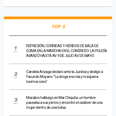
TOP 5
REPRESIÓN, CORRIDAS Y HERIDOS DE BALA DE
GOMA EN LA MARCHA EN EL CONGRESO: LA POLICÍA
AVANZÓ HASTA AV. 9 DE JULIO AV. DE MAYO
Candela Arizaga declaró ante la Justicia y desligó a
Facundo Moyano: "La droga era mía y ni siquiera
tuvimos sexo"
Macabro hallazgo en Mar Chiquita: un hombre
paseaba a sus perros y encontró el cadáver de una
mujer dentro de una bolsa