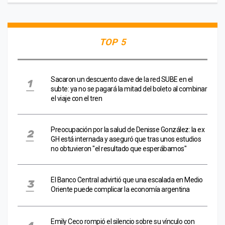
TOP 5
Sacaron un descuento clave de la red SUBE en el
subte: ya no se pagará la mitad del boleto al combinar
el viaje con el tren
Preocupación por la salud de Denisse González: la ex
GH está internada y aseguró que tras unos estudios
no obtuvieron "el resultado que esperábamos"
El Banco Central advirtió que una escalada en Medio
Oriente puede complicar la economía argentina
Emily Ceco rompió el silencio sobre su vínculo con