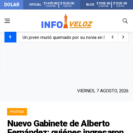
$1470.00
$1520.00
$1505.00
$1525.00
DOLAR
OFICIAL
BLUE
COMPRA
VENTA
COMPRA
VENTA
Un joven murió quemado por su novia en San Luis: pasó s
Franco Colapinto contó que le robaron durante sus vacaci
El Senado dio media sanción a la ley de Inviolabilidad de
Nueva publicación de Candela Arizaga tras el escándal
VIERNES, 7 AGOSTO, 2026
POLÍTICA
Nuevo Gabinete de Alberto
Fernández: quiénes ingresaron,