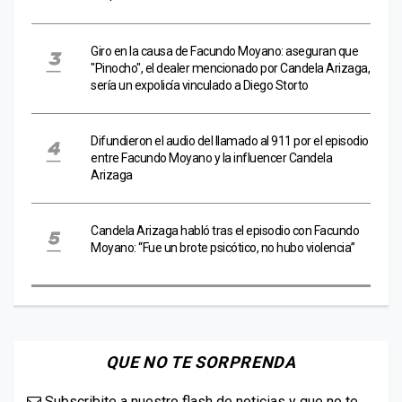
Giro en la causa de Facundo Moyano: aseguran que
"Pinocho", el dealer mencionado por Candela Arizaga,
sería un expolicía vinculado a Diego Storto
Difundieron el audio del llamado al 911 por el episodio
entre Facundo Moyano y la influencer Candela
Arizaga
Candela Arizaga habló tras el episodio con Facundo
Moyano: “Fue un brote psicótico, no hubo violencia”
QUE NO TE SORPRENDA
Subscribite a nuestro flash de noticias y que no te