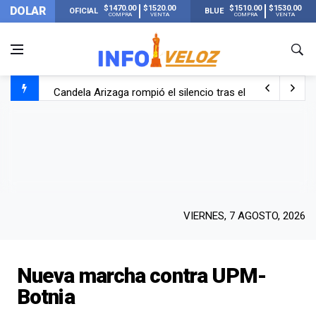
$1470.00
$1520.00
$1510.00
$1530.00
DOLAR
OFICIAL
BLUE
COMPRA
VENTA
COMPRA
VENTA
Candela Arizaga rompió el silencio tras el incidente c
La ANMAT prohibió dos cremas para dolores musculare
La oposición marcha al Congreso contra el Gobierno por 
Casi 20000 usuarios sin luz en el AMBA por el temporal
VIERNES, 7 AGOSTO, 2026
Nueva marcha contra UPM-
Botnia