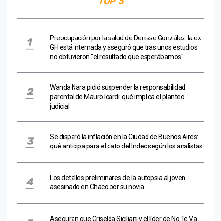
TOP 5
Preocupación por la salud de Denisse González: la ex
GH está internada y aseguró que tras unos estudios
no obtuvieron "el resultado que esperábamos"
Wanda Nara pidió suspender la responsabilidad
parental de Mauro Icardi: qué implica el planteo
judicial
Se disparó la inflación en la Ciudad de Buenos Aires:
qué anticipa para el dato del Indec según los analistas
Los detalles preliminares de la autopsia al joven
asesinado en Chaco por su novia
Aseguran que Griselda Siciliani y el líder de No Te Va