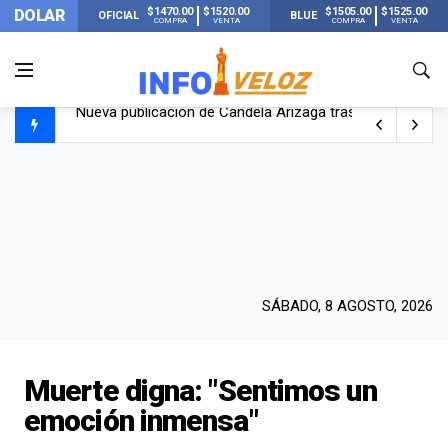
$1470.00
$1520.00
$1505.00
$1525.00
DOLAR
OFICIAL
BLUE
COMPRA
VENTA
COMPRA
VENTA
Un joven murió quemado por su novia en San Luis: pasó s
Franco Colapinto contó que le robaron durante sus vacaci
El Senado dio media sanción a la ley de Inviolabilidad de
Nueva publicación de Candela Arizaga tras el escándal
SÁBADO, 8 AGOSTO, 2026
Muerte digna: "Sentimos un
emoción inmensa"