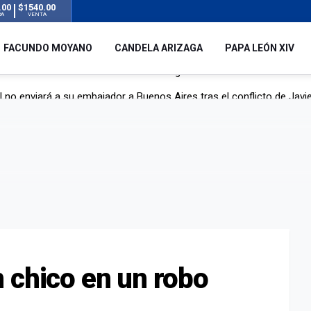
.00
$1540.00
RA
VENTA
FACUNDO MOYANO
CANDELA ARIZAGA
PAPA LEÓN XIV
l no enviará a su embajador a Buenos Aires tras el conflicto de Javier
hogado en una pileta de tratamiento de líquidos cloacales en Neuq
 Argentina en noviembre: estará en Buenos Aires, Luján y Córdoba
o tras el incidente con Candela Arizaga: "Está todo aclarado"
 chico en un robo