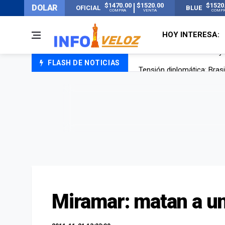
$1470.00
$1520.00
$1520
DOLAR
OFICIAL
BLUE
COMPRA
VENTA
COMP
HOY INTERESA:
FLASH DE NOTICIAS
Tensión diplomática: Brasi
Un nene de 6 años murió a
El papa León XIV visitará
Liberaron a Facundo Moyan
Miramar: matan a un