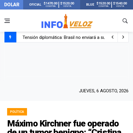
$1470.00
$1520.00
$1520.00
$1540.00
DOLAR
OFICIAL
BLUE
COMPRA
VENTA
COMPRA
VENTA
Tensión diplomática: Brasil no enviará a su embajador a Bu
Un nene de 6 años murió ahogado en una pileta de trata
El papa León XIV visitará Argentina en noviembre: estar
Liberaron a Facundo Moyano tras el incidente con Candel
JUEVES, 6 AGOSTO, 2026
POLÍTICA
Máximo Kirchner fue operado
de un tumor benigno: “Cristina