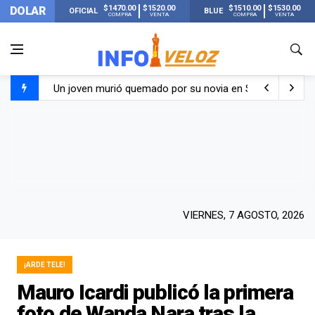
$1470.00
$1520.00
$1510.00
$1530.00
DOLAR
OFICIAL
BLUE
COMPRA
VENTA
COMPRA
VENTA
Un joven murió quemado por su novia en San Luis: pasó s
Franco Colapinto contó que le robaron durante sus vacaci
El Senado dio media sanción a la ley de Inviolabilidad de
Nueva publicación de Candela Arizaga tras el escándal
VIERNES, 7 AGOSTO, 2026
¡ARDE TELE!
Mauro Icardi publicó la primera
foto de Wanda Nara tras la