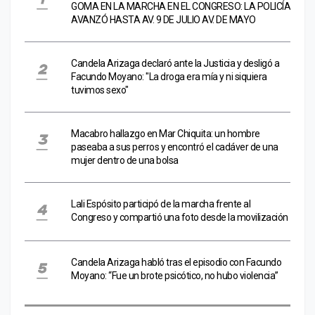
GOMA EN LA MARCHA EN EL CONGRESO: LA POLICÍA
AVANZÓ HASTA AV. 9 DE JULIO AV. DE MAYO
Candela Arizaga declaró ante la Justicia y desligó a
Facundo Moyano: "La droga era mía y ni siquiera
tuvimos sexo"
Macabro hallazgo en Mar Chiquita: un hombre
paseaba a sus perros y encontró el cadáver de una
mujer dentro de una bolsa
Lali Espósito participó de la marcha frente al
Congreso y compartió una foto desde la movilización
Candela Arizaga habló tras el episodio con Facundo
Moyano: “Fue un brote psicótico, no hubo violencia”