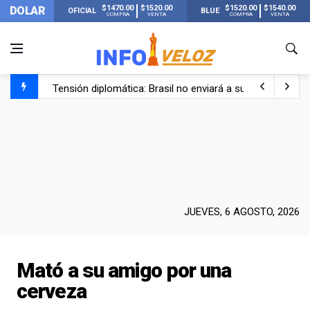
$1470.00
$1520.00
$1520.00
$1540.00
DOLAR
OFICIAL
BLUE
COMPRA
VENTA
COMPRA
VENTA
Tensión diplomática: Brasil no enviará a su embajador a Bu
Un nene de 6 años murió ahogado en una pileta de trata
El papa León XIV visitará Argentina en noviembre: estar
Liberaron a Facundo Moyano tras el incidente con Candel
JUEVES, 6 AGOSTO, 2026
Mató a su amigo por una
cerveza