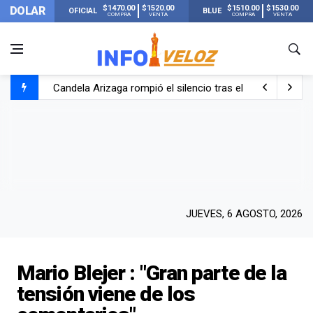
$1470.00
$1520.00
$1510.00
$1530.00
DOLAR
OFICIAL
BLUE
COMPRA
VENTA
COMPRA
VENTA
Candela Arizaga rompió el silencio tras el incidente c
La ANMAT prohibió dos cremas para dolores musculare
La oposición marcha al Congreso contra el Gobierno por 
Casi 20000 usuarios sin luz en el AMBA por el temporal
JUEVES, 6 AGOSTO, 2026
Mario Blejer : "Gran parte de la
tensión viene de los