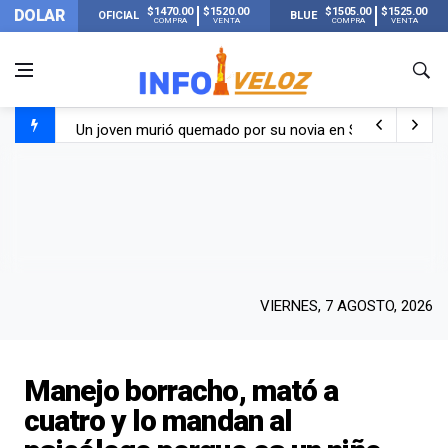
$1470.00
$1520.00
$1505.00
$1525.00
DOLAR
OFICIAL
BLUE
COMPRA
VENTA
COMPRA
VENTA
Un joven murió quemado por su novia en San Luis: pasó s
Franco Colapinto contó que le robaron durante sus vacaci
El Senado dio media sanción a la ley de Inviolabilidad de
Nueva publicación de Candela Arizaga tras el escándal
VIERNES, 7 AGOSTO, 2026
Manejo borracho, mató a
cuatro y lo mandan al