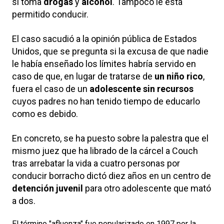
si toma
drogas
y
alcohol
. Tampoco le está
permitido conducir.
El caso sacudió a la opinión pública de Estados
Unidos, que se pregunta si la excusa de que nadie
le había enseñado los límites habría servido en
caso de que, en lugar de tratarse de
un niño rico
,
fuera el caso de un
adolescente sin recursos
cuyos padres no han tenido tiempo de educarlo
como es debido.
En concreto, se ha puesto sobre la palestra que el
mismo juez que ha librado de la cárcel a Couch
tras arrebatar la vida a cuatro personas por
conducir borracho dictó diez años en un centro de
detención juvenil
para otro adolescente que mató
a dos.
El término "afluenza" fue popularizado en 1997 por la