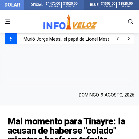
$1470.00
$1520.00
$1505.00
$1525.00
DOLAR
OFICIAL
BLUE
COMPRA
VENTA
COMPRA
VENTA
Murió Jorge Messi, el papá de Lionel Messi
Murió Jorge Messi, el hombre que acompañó a Lionel de
Los mensajes de Newell’s y el resto del mundo del fútbo
DOMINGO, 9 AGOSTO, 2026
Mal momento para Tinayre: la
acusan de haberse "colado"