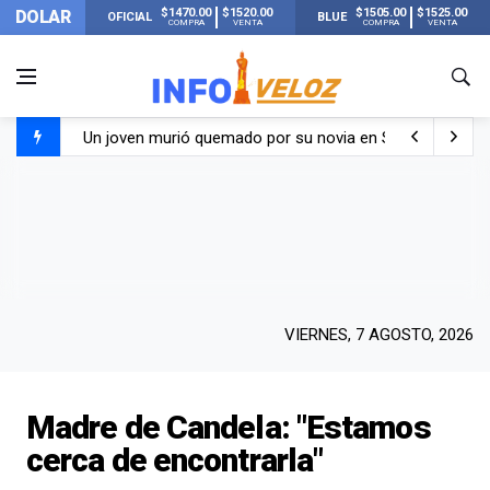
$1470.00
$1520.00
$1505.00
$1525.00
DOLAR
OFICIAL
BLUE
COMPRA
VENTA
COMPRA
VENTA
Un joven murió quemado por su novia en San Luis: pasó s
Franco Colapinto contó que le robaron durante sus vacaci
El Senado dio media sanción a la ley de Inviolabilidad de
Nueva publicación de Candela Arizaga tras el escándal
VIERNES, 7 AGOSTO, 2026
Madre de Candela: "Estamos
cerca de encontrarla"