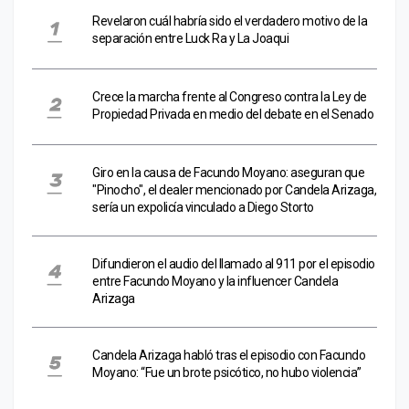
Revelaron cuál habría sido el verdadero motivo de la
separación entre Luck Ra y La Joaqui
Crece la marcha frente al Congreso contra la Ley de
Propiedad Privada en medio del debate en el Senado
Giro en la causa de Facundo Moyano: aseguran que
"Pinocho", el dealer mencionado por Candela Arizaga,
sería un expolicía vinculado a Diego Storto
Difundieron el audio del llamado al 911 por el episodio
entre Facundo Moyano y la influencer Candela
Arizaga
Candela Arizaga habló tras el episodio con Facundo
Moyano: “Fue un brote psicótico, no hubo violencia”