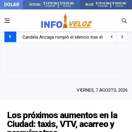
$1470.00
$1520.00
$1510.00
$1530.00
DOLAR
OFICIAL
BLUE
COMPRA
VENTA
COMPRA
VENTA
Candela Arizaga rompió el silencio tras el incidente c
La ANMAT prohibió dos cremas para dolores musculare
La oposición marcha al Congreso contra el Gobierno por 
Casi 20000 usuarios sin luz en el AMBA por el temporal
VIERNES, 7 AGOSTO, 2026
Los próximos aumentos en la
Ciudad: taxis, VTV, acarreo y