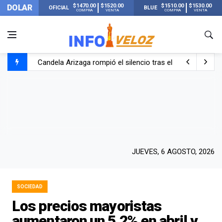
$1470.00
$1520.00
$1510.00
$1530.00
DOLAR
OFICIAL
BLUE
COMPRA
VENTA
COMPRA
VENTA
Candela Arizaga rompió el silencio tras el incidente c
La ANMAT prohibió dos cremas para dolores musculare
La oposición marcha al Congreso contra el Gobierno por 
Casi 20000 usuarios sin luz en el AMBA por el temporal
JUEVES, 6 AGOSTO, 2026
SOCIEDAD
Los precios mayoristas
aumentaron un 5,2% en abril y