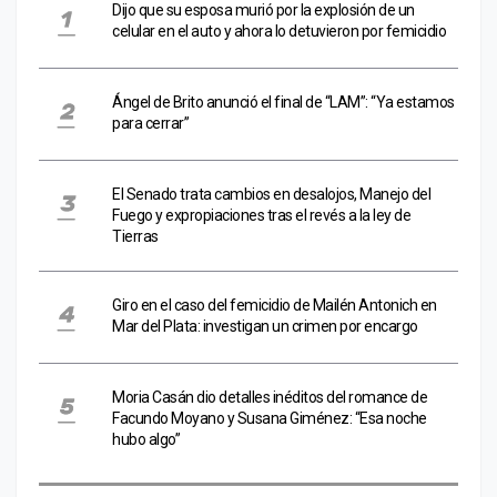
Dijo que su esposa murió por la explosión de un
celular en el auto y ahora lo detuvieron por femicidio
Ángel de Brito anunció el final de “LAM”: “Ya estamos
para cerrar”
El Senado trata cambios en desalojos, Manejo del
Fuego y expropiaciones tras el revés a la ley de
Tierras
Giro en el caso del femicidio de Mailén Antonich en
Mar del Plata: investigan un crimen por encargo
Moria Casán dio detalles inéditos del romance de
Facundo Moyano y Susana Giménez: “Esa noche
hubo algo”