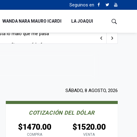
Seguinos en
WANDA NARA MAURO ICARDI
LA JOAQUI
con nafta y prendido fuego
e lo adueñaron lo disfruten”
de Manejo del Fuego
sta lo malo que me pasa”
SÁBADO, 8 AGOSTO, 2026
COTIZACIÓN DEL DÓLAR
$1470.00
$1520.00
COMPRA
VENTA