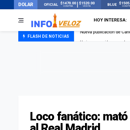
$1470.00
$1520.00
$1505
DOLAR
OFICIAL
BLUE
COMPRA
VENTA
COMP
HOY INTERESA:
FLASH DE NOTICIAS
Un joven murió quemado po
Franco Colapinto contó que
El Senado dio media sanció
Nueva publicación de Can
Loco fanático: mató 
al Real Madrid