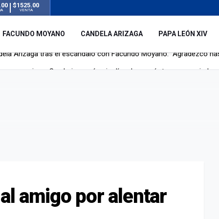
.00
$1525.00
RA
VENTA
FACUNDO MOYANO
CANDELA ARIZAGA
PAPA LEÓN XIV
r su novia en San Luis: pasó seis días de agonía tras ser rociado 
 le robaron durante sus vacaciones en Italia: “Espero que los que s
n a la ley de Inviolabilidad de la Propiedad Privada, sin el capítulo 
dela Arizaga tras el escándalo con Facundo Moyano: “Agradezco ha
al amigo por alentar