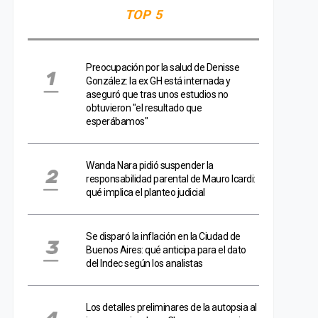
TOP 5
Preocupación por la salud de Denisse
González: la ex GH está internada y
aseguró que tras unos estudios no
obtuvieron "el resultado que
esperábamos"
Wanda Nara pidió suspender la
responsabilidad parental de Mauro Icardi:
qué implica el planteo judicial
Se disparó la inflación en la Ciudad de
Buenos Aires: qué anticipa para el dato
del Indec según los analistas
Los detalles preliminares de la autopsia al