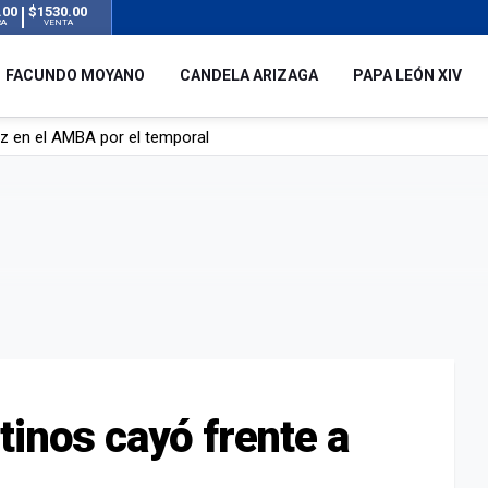
.00
$1530.00
RA
VENTA
FACUNDO MOYANO
CANDELA ARIZAGA
PAPA LEÓN XIV
 silencio tras el incidente con Facundo Moyano: “Tengo errores com
remas para dolores musculares de una conocida marca
ngreso contra el Gobierno por su proyecto para modificar la ley de 
uz en el AMBA por el temporal
tinos cayó frente a