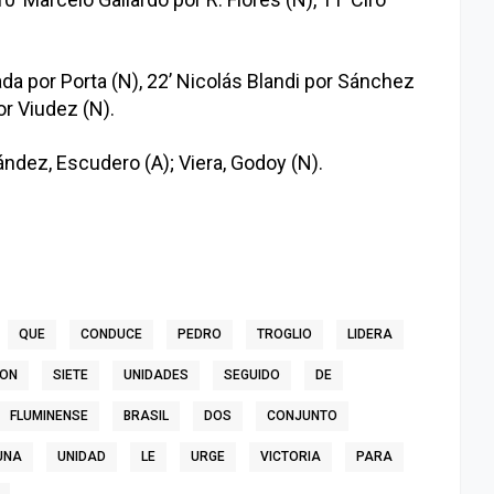
da por Porta (N), 22’ Nicolás Blandi por Sánchez
or Viudez (N).
ández, Escudero (A); Viera, Godoy (N).
QUE
CONDUCE
PEDRO
TROGLIO
LIDERA
ON
SIETE
UNIDADES
SEGUIDO
DE
FLUMINENSE
BRASIL
DOS
CONJUNTO
UNA
UNIDAD
LE
URGE
VICTORIA
PARA