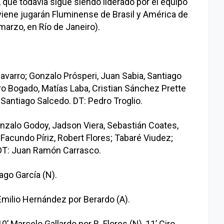
 que todavía sigue siendo liderado por el equipo
viene jugarán Fluminense de Brasil y América de
marzo, en Río de Janeiro).
avarro; Gonzalo Prósperi, Juan Sabia, Santiago
uro Bogado, Matías Laba, Cristian Sánchez Prette
 Santiago Salcedo. DT: Pedro Troglio.
onzalo Godoy, Jadson Viera, Sebastián Coates,
Facundo Píriz, Robert Flores; Tabaré Viudez;
 DT: Juan Ramón Carrasco.
ago García (N).
Emilio Hernández por Berardo (A).
 Marcelo Gallardo por R. Flores (N), 11’ Ciro