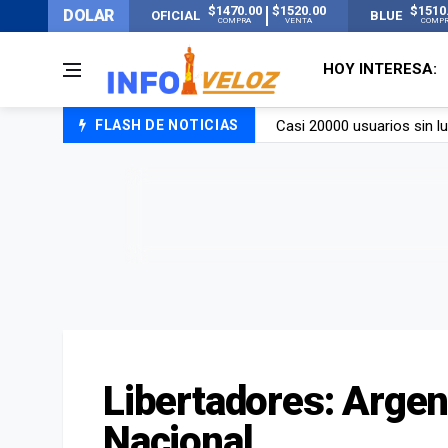
$1470.00
$1520.00
$1510
DOLAR
OFICIAL
BLUE
COMPRA
VENTA
COMP
HOY INTERESA:
FLASH DE NOTICIAS
Candela Arizaga rompió el
La ANMAT prohibió dos c
La oposición marcha al Co
Casi 20000 usuarios sin l
Libertadores: Argen
Nacional