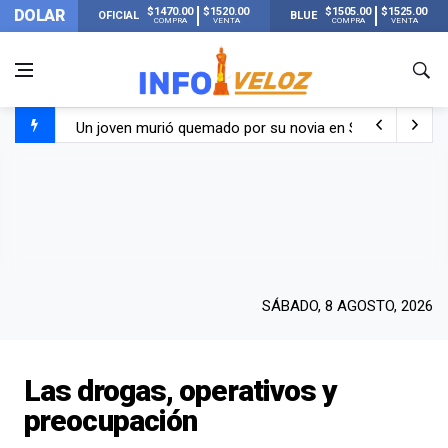
$1470.00
$1520.00
$1505.00
$1525.00
DOLAR
OFICIAL
BLUE
COMPRA
VENTA
COMPRA
VENTA
Un joven murió quemado por su novia en San Luis: pasó s
Franco Colapinto contó que le robaron durante sus vacaci
El Senado dio media sanción a la ley de Inviolabilidad de
Nueva publicación de Candela Arizaga tras el escándal
SÁBADO, 8 AGOSTO, 2026
Las drogas, operativos y
preocupación