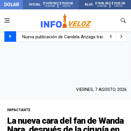
$1470.00
$1520.00
$1505.00
$1525.00
DOLAR
OFICIAL
BLUE
COMPRA
VENTA
COMPRA
VENTA
Nueva publicación de Candela Arizaga tras el escándal
Un joven murió quemado por su novia en San Luis: pasó s
Franco Colapinto contó que le robaron durante sus vacaci
El Senado dio media sanción a la ley de Inviolabilidad de
VIERNES, 7 AGOSTO, 2026
IMPACTANTE
La nueva cara del fan de Wanda
Nara, después de la cirugía en