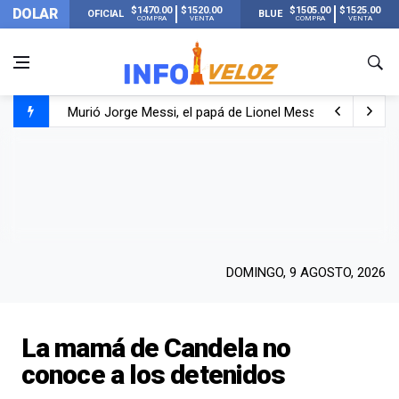
$1470.00
$1520.00
$1505.00
$1525.00
DOLAR
OFICIAL
BLUE
COMPRA
VENTA
COMPRA
VENTA
Murió Jorge Messi, el papá de Lionel Messi
Murió Jorge Messi, el hombre que acompañó a Lionel de
Los mensajes de Newell’s y el resto del mundo del fútbo
DOMINGO, 9 AGOSTO, 2026
La mamá de Candela no
conoce a los detenidos