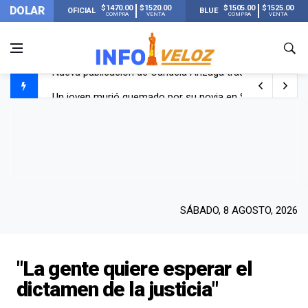
$1470.00
$1520.00
$1505.00
$1525.00
DOLAR
OFICIAL
BLUE
COMPRA
VENTA
COMPRA
VENTA
Un joven murió quemado por su novia en San Luis: pasó s
Franco Colapinto contó que le robaron durante sus vacaci
El Senado dio media sanción a la ley de Inviolabilidad de
Nueva publicación de Candela Arizaga tras el escándal
SÁBADO, 8 AGOSTO, 2026
"La gente quiere esperar el
dictamen de la justicia"