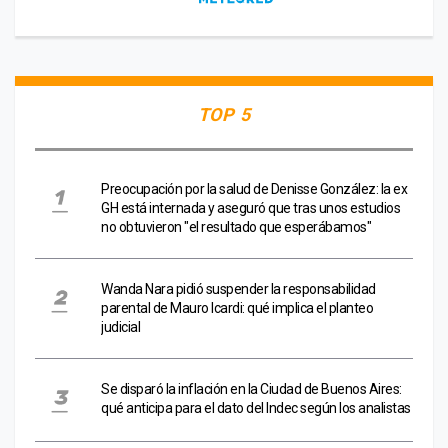
TOP 5
Preocupación por la salud de Denisse González: la ex
GH está internada y aseguró que tras unos estudios
no obtuvieron "el resultado que esperábamos"
Wanda Nara pidió suspender la responsabilidad
parental de Mauro Icardi: qué implica el planteo
judicial
Se disparó la inflación en la Ciudad de Buenos Aires:
qué anticipa para el dato del Indec según los analistas