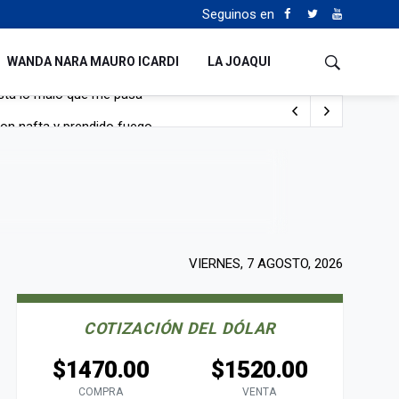
Seguinos en
WANDA NARA MAURO ICARDI
LA JOAQUI
con nafta y prendido fuego
e lo adueñaron lo disfruten”
de Manejo del Fuego
sta lo malo que me pasa”
VIERNES, 7 AGOSTO, 2026
COTIZACIÓN DEL DÓLAR
$1470.00
$1520.00
COMPRA
VENTA