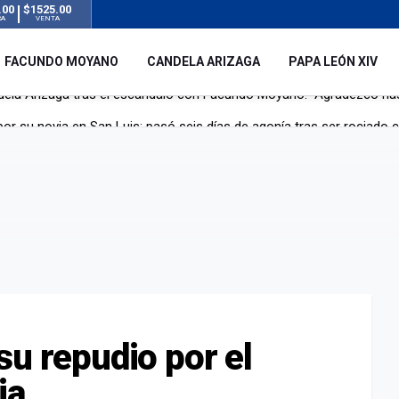
.00
$1525.00
RA
VENTA
FACUNDO MOYANO
CANDELA ARIZAGA
PAPA LEÓN XIV
r su novia en San Luis: pasó seis días de agonía tras ser rociado 
 le robaron durante sus vacaciones en Italia: “Espero que los que s
n a la ley de Inviolabilidad de la Propiedad Privada, sin el capítulo 
dela Arizaga tras el escándalo con Facundo Moyano: “Agradezco ha
su repudio por el
ia