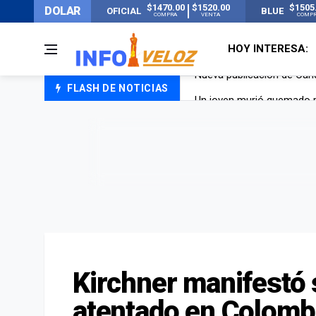
$1470.00
$1520.00
$1505
DOLAR
OFICIAL
BLUE
COMPRA
VENTA
COMP
HOY INTERESA:
FLASH DE NOTICIAS
Un joven murió quemado po
Franco Colapinto contó que
El Senado dio media sanció
Nueva publicación de Can
Kirchner manifestó 
atentado en Colomb