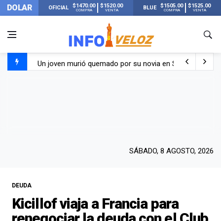
$1470.00
$1520.00
$1505.00
$1525.00
DOLAR
OFICIAL
BLUE
COMPRA
VENTA
COMPRA
VENTA
Un joven murió quemado por su novia en San Luis: pasó s
Franco Colapinto contó que le robaron durante sus vacaci
El Senado dio media sanción a la ley de Inviolabilidad de
Nueva publicación de Candela Arizaga tras el escándal
SÁBADO, 8 AGOSTO, 2026
DEUDA
Kicillof viaja a Francia para
renegociar la deuda con el Club