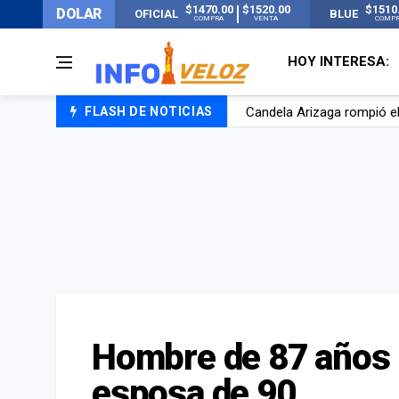
$1470.00
$1520.00
$1510
DOLAR
OFICIAL
BLUE
COMPRA
VENTA
COMP
HOY INTERESA:
Candela Arizaga rompió el
FLASH DE NOTICIAS
La ANMAT prohibió dos c
La oposición marcha al Co
Casi 20000 usuarios sin l
Hombre de 87 años 
esposa de 90