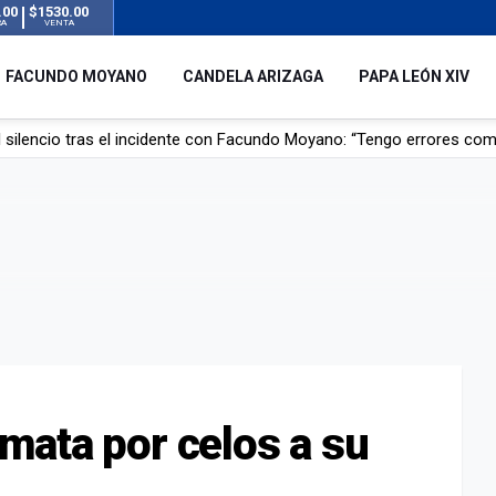
.00
$1530.00
RA
VENTA
FACUNDO MOYANO
CANDELA ARIZAGA
PAPA LEÓN XIV
 silencio tras el incidente con Facundo Moyano: “Tengo errores com
remas para dolores musculares de una conocida marca
ngreso contra el Gobierno por su proyecto para modificar la ley de 
uz en el AMBA por el temporal
mata por celos a su