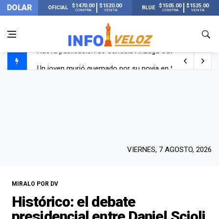
$1470.00
$1520.00
$1505.00
$1525.00
DOLAR
OFICIAL
BLUE
COMPRA
VENTA
COMPRA
VENTA
Un joven murió quemado por su novia en San Luis: pasó s
Franco Colapinto contó que le robaron durante sus vacaci
El Senado dio media sanción a la ley de Inviolabilidad de
Nueva publicación de Candela Arizaga tras el escándal
VIERNES, 7 AGOSTO, 2026
MIRALO POR DV
Histórico: el debate
presidencial entre Daniel Scioli