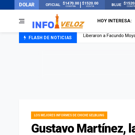
$1470.00
$1520.00
$1520
DOLAR
OFICIAL
BLUE
COMPRA
VENTA
COMP
HOY INTERESA:
FLASH DE NOTICIAS
Tensión diplomática: Brasi
Un nene de 6 años murió a
El papa León XIV visitará
Liberaron a Facundo Moyan
LOS MEJORES INFORMES DE CHICHE GELBLUNG
Gustavo Martínez, l