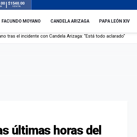
.00
$1540.00
RA
VENTA
FACUNDO MOYANO
CANDELA ARIZAGA
PAPA LEÓN XIV
l no enviará a su embajador a Buenos Aires tras el conflicto de Javier
hogado en una pileta de tratamiento de líquidos cloacales en Neuq
 Argentina en noviembre: estará en Buenos Aires, Luján y Córdoba
o tras el incidente con Candela Arizaga: "Está todo aclarado"
as últimas horas del