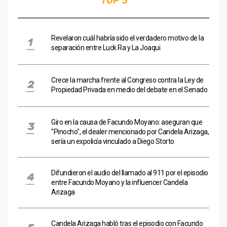
TOP 5
Revelaron cuál habría sido el verdadero motivo de la
separación entre Luck Ra y La Joaqui
Crece la marcha frente al Congreso contra la Ley de
Propiedad Privada en medio del debate en el Senado
Giro en la causa de Facundo Moyano: aseguran que
"Pinocho", el dealer mencionado por Candela Arizaga,
sería un expolicía vinculado a Diego Storto
Difundieron el audio del llamado al 911 por el episodio
entre Facundo Moyano y la influencer Candela
Arizaga
Candela Arizaga habló tras el episodio con Facundo