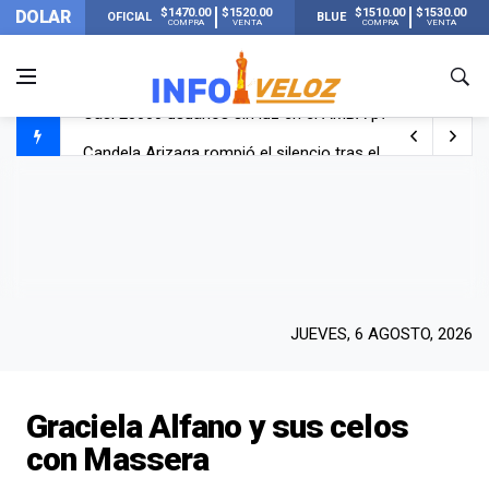
$1470.00
$1520.00
$1510.00
$1530.00
DOLAR
OFICIAL
BLUE
COMPRA
VENTA
COMPRA
VENTA
Candela Arizaga rompió el silencio tras el incidente c
La ANMAT prohibió dos cremas para dolores musculare
La oposición marcha al Congreso contra el Gobierno por 
Casi 20000 usuarios sin luz en el AMBA por el temporal
JUEVES, 6 AGOSTO, 2026
Graciela Alfano y sus celos
con Massera