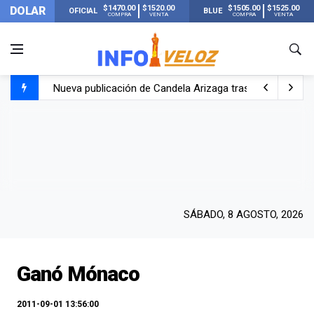
$1470.00
$1520.00
$1505.00
$1525.00
DOLAR
OFICIAL
BLUE
COMPRA
VENTA
COMPRA
VENTA
Nueva publicación de Candela Arizaga tras el escándal
Un joven murió quemado por su novia en San Luis: pasó s
Franco Colapinto contó que le robaron durante sus vacaci
El Senado dio media sanción a la ley de Inviolabilidad de
SÁBADO, 8 AGOSTO, 2026
Ganó Mónaco
2011-09-01 13:56:00