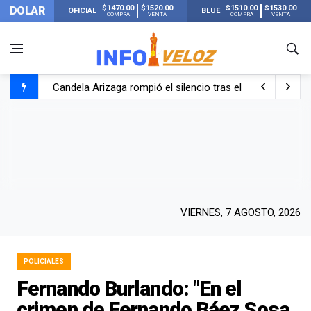
$1470.00
$1520.00
$1510.00
$1530.00
DOLAR
OFICIAL
BLUE
COMPRA
VENTA
COMPRA
VENTA
Candela Arizaga rompió el silencio tras el incidente c
La ANMAT prohibió dos cremas para dolores musculare
La oposición marcha al Congreso contra el Gobierno por 
Casi 20000 usuarios sin luz en el AMBA por el temporal
VIERNES, 7 AGOSTO, 2026
POLICIALES
Fernando Burlando: "En el
crimen de Fernando Báez Sosa