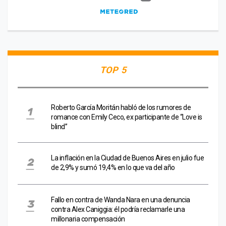
TOP 5
Roberto García Moritán habló de los rumores de
romance con Emily Ceco, ex participante de “Love is
blind”
La inflación en la Ciudad de Buenos Aires en julio fue
de 2,9% y sumó 19,4% en lo que va del año
Fallo en contra de Wanda Nara en una denuncia
contra Alex Caniggia: él podría reclamarle una
millonaria compensación