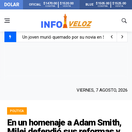
$1470.00
$1520.00
$1505.00
$1525.00
DOLAR
OFICIAL
BLUE
COMPRA
VENTA
COMPRA
VENTA
Un joven murió quemado por su novia en San Luis: pasó s
Franco Colapinto contó que le robaron durante sus vacaci
El Senado dio media sanción a la ley de Inviolabilidad de
Nueva publicación de Candela Arizaga tras el escándal
VIERNES, 7 AGOSTO, 2026
POLÍTICA
En un homenaje a Adam Smith,
Milei defendió sus reformas y