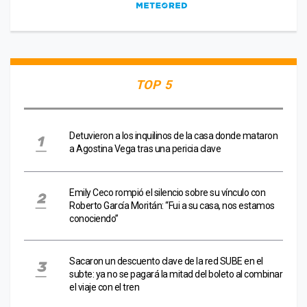
TOP 5
Detuvieron a los inquilinos de la casa donde mataron
a Agostina Vega tras una pericia clave
Emily Ceco rompió el silencio sobre su vínculo con
Roberto García Moritán: “Fui a su casa, nos estamos
conociendo”
Sacaron un descuento clave de la red SUBE en el
subte: ya no se pagará la mitad del boleto al combinar
el viaje con el tren