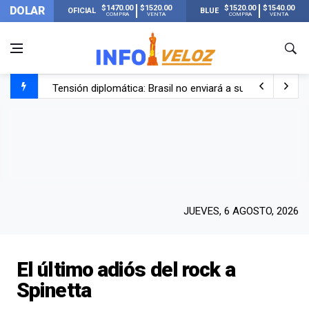
$1470.00
$1520.00
$1520.00
$1540.00
DOLAR
OFICIAL
BLUE
COMPRA
VENTA
COMPRA
VENTA
Tensión diplomática: Brasil no enviará a su embajador a Bu
Un nene de 6 años murió ahogado en una pileta de trata
El papa León XIV visitará Argentina en noviembre: estar
Liberaron a Facundo Moyano tras el incidente con Candel
JUEVES, 6 AGOSTO, 2026
El último adiós del rock a
Spinetta