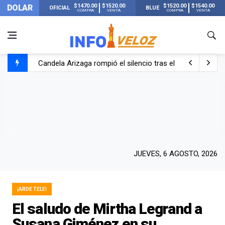
$1470.00
$1520.00
$1520.00
$1540.00
DOLAR
OFICIAL
BLUE
COMPRA
VENTA
COMPRA
VENTA
Candela Arizaga rompió el silencio tras el incidente c
La ANMAT prohibió dos cremas para dolores musculare
La oposición marcha al Congreso contra el Gobierno por 
Casi 20000 usuarios sin luz en el AMBA por el temporal
JUEVES, 6 AGOSTO, 2026
¡ARDE TELE!
El saludo de Mirtha Legrand a
Susana Giménez en su