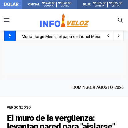
$1470.00
$1520.00
$1505.00
$1525.00
DOLAR
OFICIAL
BLUE
COMPRA
VENTA
COMPRA
VENTA
Murió Jorge Messi, el papá de Lionel Messi
Murió Jorge Messi, el hombre que acompañó a Lionel de
Los mensajes de Newell’s y el resto del mundo del fútbo
DOMINGO, 9 AGOSTO, 2026
VERGONZOSO
El muro de la vergüenza:
levantan pared para "aislarse"