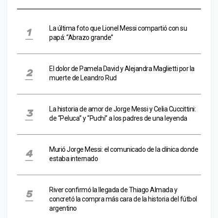
La última foto que Lionel Messi compartió con su
papá: “Abrazo grande”
El dolor de Pamela David y Alejandra Maglietti por la
muerte de Leandro Rud
La historia de amor de Jorge Messi y Celia Cuccittini:
de “Peluca” y “Puchi” a los padres de una leyenda
Murió Jorge Messi: el comunicado de la clínica donde
estaba internado
River confirmó la llegada de Thiago Almada y
concretó la compra más cara de la historia del fútbol
argentino