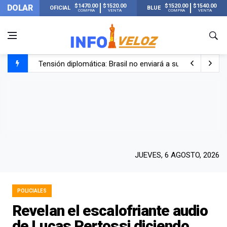
$1470.00
$1520.00
$1520.00
$1540.00
DOLAR
OFICIAL
BLUE
COMPRA
VENTA
COMPRA
VENTA
Tensión diplomática: Brasil no enviará a su embajador a Bu
Un nene de 6 años murió ahogado en una pileta de trata
El papa León XIV visitará Argentina en noviembre: estar
Liberaron a Facundo Moyano tras el incidente con Candel
JUEVES, 6 AGOSTO, 2026
POLICIALES
Revelan el escalofriante audio
de Lucas Pertossi diciendo