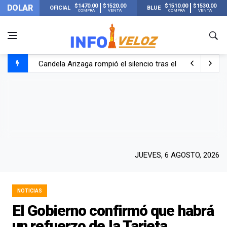
$1470.00
$1520.00
$1510.00
$1530.00
DOLAR
OFICIAL
BLUE
COMPRA
VENTA
COMPRA
VENTA
Candela Arizaga rompió el silencio tras el incidente c
La ANMAT prohibió dos cremas para dolores musculare
La oposición marcha al Congreso contra el Gobierno por 
Casi 20000 usuarios sin luz en el AMBA por el temporal
JUEVES, 6 AGOSTO, 2026
NOTICIAS
El Gobierno confirmó que habrá
un refuerzo de la Tarjeta