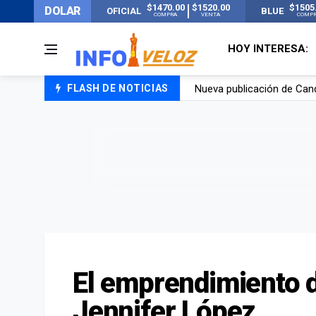
$1470.00
$1520.00
$1505
DOLAR
OFICIAL
BLUE
COMPRA
VENTA
COMP
HOY INTERESA:
Nueva publicación de Can
FLASH DE NOTICIAS
Un joven murió quemado po
Franco Colapinto contó que
El Senado dio media sanció
El emprendimiento 
Jennifer López