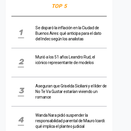
TOP 5
Se disparó la inflación en la Ciudad de
Buenos Aires: qué anticipa para el dato
del Indec según los analistas
Murió a los 51 años Leandro Rud, el
icónico representante de modelos
Aseguran que Griselda Siciliani y el líder de
No Te Va Gustar estarían viviendo un
romance
Wanda Nara pidió suspender la
responsabilidad parental de Mauro Icardi:
qué implica el planteo judicial