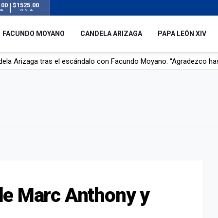
.00
$1525.00
RA
VENTA
FACUNDO MOYANO
CANDELA ARIZAGA
PAPA LEÓN XIV
dela Arizaga tras el escándalo con Facundo Moyano: “Agradezco ha
r su novia en San Luis: pasó seis días de agonía tras ser rociado 
 le robaron durante sus vacaciones en Italia: “Espero que los que s
n a la ley de Inviolabilidad de la Propiedad Privada, sin el capítulo 
de Marc Anthony y