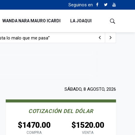
Seguinos en
WANDA NARA MAURO ICARDI
LA JOAQUI
sta lo malo que me pasa”
con nafta y prendido fuego
e lo adueñaron lo disfruten”
de Manejo del Fuego
SÁBADO, 8 AGOSTO, 2026
COTIZACIÓN DEL DÓLAR
$1470.00
$1520.00
COMPRA
VENTA