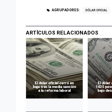
AGRUPADORES:
DÓLAR OFICIAL
ARTÍCULOS RELACIONADOS
es y los
 dólar
rcer día
El dólar oficial cerró en
El dólar 
 Javier
baja tras la media sanción
1425 peso
cciones
a la reforma laboral
bajo de