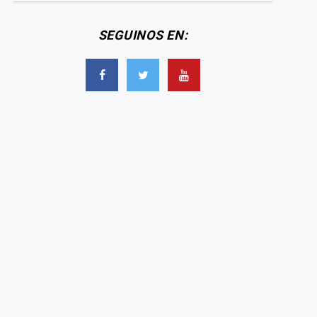
SEGUINOS EN:
 dólar oficial cerró en
El dólar oficial cerró a
a tras la media sanción
1425 pesos, el valor más
a la reforma laboral
bajo desde noviembre