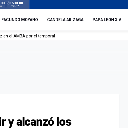
.00
$1530.00
RA
VENTA
FACUNDO MOYANO
CANDELA ARIZAGA
PAPA LEÓN XIV
 silencio tras el incidente con Facundo Moyano: “Tengo errores com
remas para dolores musculares de una conocida marca
ngreso contra el Gobierno por su proyecto para modificar la ley de 
uz en el AMBA por el temporal
ir y alcanzó los