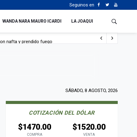
Seguinos en
WANDA NARA MAURO ICARDI
LA JOAQUI
con nafta y prendido fuego
e lo adueñaron lo disfruten”
de Manejo del Fuego
sta lo malo que me pasa”
SÁBADO, 8 AGOSTO, 2026
COTIZACIÓN DEL DÓLAR
$1470.00
$1520.00
COMPRA
VENTA