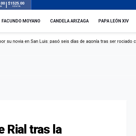
.00
$1525.00
RA
VENTA
FACUNDO MOYANO
CANDELA ARIZAGA
PAPA LEÓN XIV
r su novia en San Luis: pasó seis días de agonía tras ser rociado 
 le robaron durante sus vacaciones en Italia: “Espero que los que s
n a la ley de Inviolabilidad de la Propiedad Privada, sin el capítulo 
dela Arizaga tras el escándalo con Facundo Moyano: “Agradezco ha
 Rial tras la