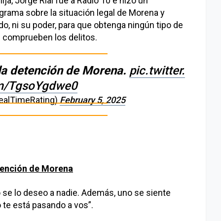
ija, Jorge Rial fue a Radio 10 e hizo un
rama sobre la situación legal de Morena y
ido, ni su poder, para que obtenga ningún tipo de
e comprueben los delitos.
 la detención de Morena.
pic.twitter.
m/TgsoYgdwe0
ealTimeRating)
February 5, 2025
etención de Morena
 se lo deseo a nadie. Además, uno se siente
 te está pasando a vos”.