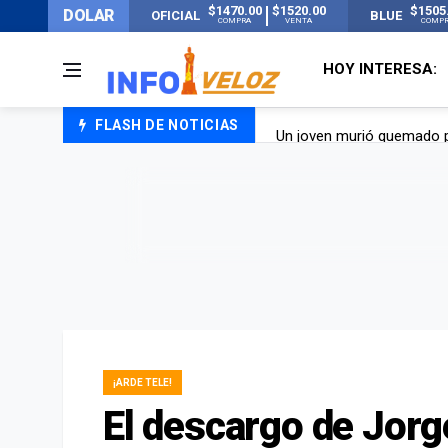
$1470.00
$1520.00
$1505
DOLAR
OFICIAL
BLUE
COMPRA
VENTA
COMP
HOY INTERESA:
FLASH DE NOTICIAS
Un joven murió quemado po
Franco Colapinto contó que
El Senado dio media sanció
Nueva publicación de Can
¡ARDE TELE!
El descargo de Jorge