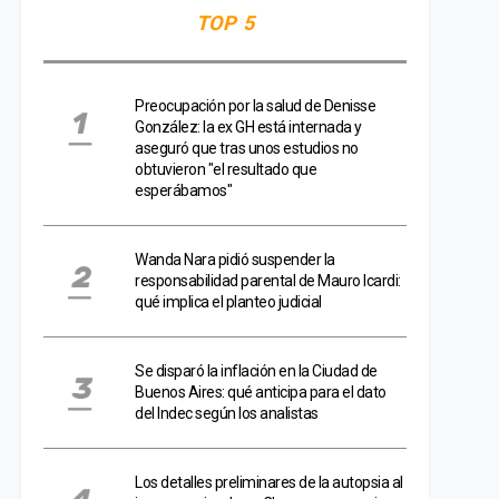
TOP 5
Preocupación por la salud de Denisse
González: la ex GH está internada y
aseguró que tras unos estudios no
obtuvieron "el resultado que
esperábamos"
Wanda Nara pidió suspender la
responsabilidad parental de Mauro Icardi:
qué implica el planteo judicial
Se disparó la inflación en la Ciudad de
Buenos Aires: qué anticipa para el dato
del Indec según los analistas
Los detalles preliminares de la autopsia al