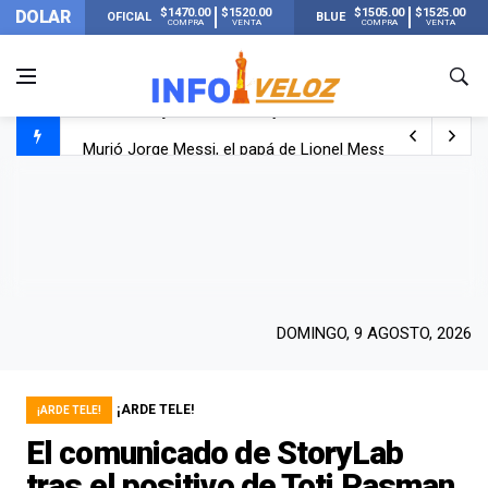
$1470.00
$1520.00
$1505.00
$1525.00
DOLAR
OFICIAL
BLUE
COMPRA
VENTA
COMPRA
VENTA
Murió Jorge Messi, el papá de Lionel Messi
Murió Jorge Messi, el hombre que acompañó a Lionel de
Los mensajes de Newell’s y el resto del mundo del fútbo
DOMINGO, 9 AGOSTO, 2026
¡ARDE TELE!
¡ARDE TELE!
El comunicado de StoryLab
tras el positivo de Toti Pasman