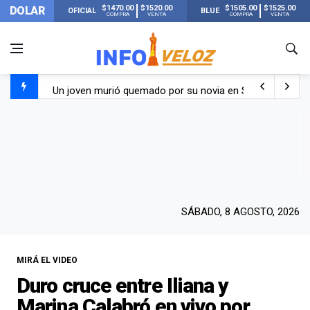
$1470.00
$1520.00
$1505.00
$1525.00
DOLAR
OFICIAL
BLUE
COMPRA
VENTA
COMPRA
VENTA
Un joven murió quemado por su novia en San Luis: pasó s
Franco Colapinto contó que le robaron durante sus vacaci
El Senado dio media sanción a la ley de Inviolabilidad de
Nueva publicación de Candela Arizaga tras el escándal
SÁBADO, 8 AGOSTO, 2026
MIRÁ EL VIDEO
Duro cruce entre Iliana y
Marina Calabró en vivo por