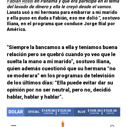
Fabián Rossi
en Panamá
y que era
participe en el tema
del lavado de dinero y ella le creyó desde el vamos
.
Lanata usó a
mi hermana para embarrar a mi marido
y ella puso en duda a Fabián, eso me dolió
”,
sostuvo
Iliana
, en el programa que conduce
Jorge Rial
por
América.
"S
iempre la bancamos a ella y t
eníamos buena
relación pero se quebró cuando yo veo que le
suelta la mano a mi marido”,
sostuvo
Iliana,
quien además
cuestionó que su hermana
“no
se moderara”
en los programas de televisión
de los últimos días:
“Ella puede evitar dar su
opinión por no ser neutral, pero no, decidió
hablar, hablar y hablar”.