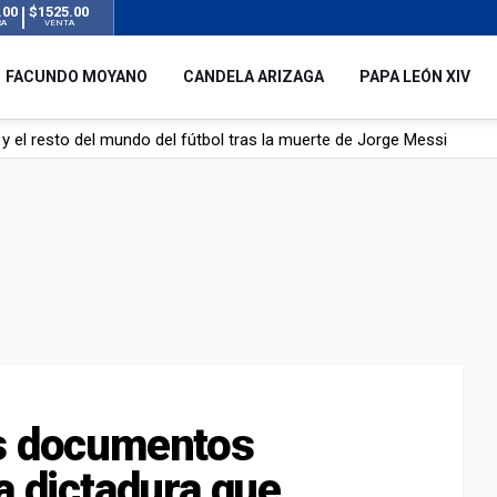
.00
$1525.00
RA
VENTA
FACUNDO MOYANO
CANDELA ARIZAGA
PAPA LEÓN XIV
á de Lionel Messi
mbre que acompañó a Lionel desde sus primeros pasos hasta la cima
y el resto del mundo del fútbol tras la muerte de Jorge Messi
os documentos
a dictadura que