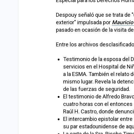
Especial para los Derechos Huma
Despouy señaló que se trata de "
exterior" impulsada por
Mauricio
pasado en ocasión de la visita d
Entre los archivos desclasifica
Testimonio de la esposa del D
servicios en el Hospital de N
a la ESMA. También el relato d
mismo lugar. Revela la detenci
de las fuerzas de seguridad.
El testimonio de Alfredo Brav
cuatro horas con el entonces
Raúl H. Castro, donde denunci
El intercambio epistolar entre
su par estadounidense de aqu
La carta de la Sra. Rische T