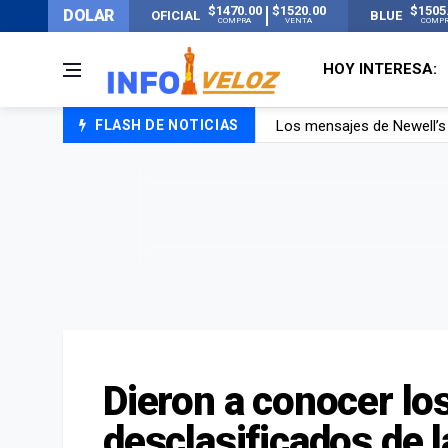
$1470.00
$1520.00
$1505
DOLAR
OFICIAL
BLUE
COMPRA
VENTA
COMP
HOY INTERESA:
FLASH DE NOTICIAS
Murió Jorge Messi, el pap
Murió Jorge Messi, el ho
Los mensajes de Newell’s 
Dieron a conocer l
desclasificados de l