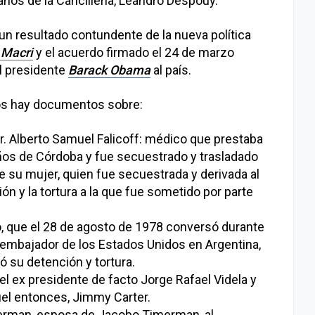
nos de la Cancilleria, Leandro Despouy.
un resultado contundente de la nueva política
 Macri
y el acuerdo firmado el 24 de marzo
el presidente
Barack Obama
al país.
dos hay documentos sobre:
r. Alberto Samuel Falicoff: médico que prestaba
iños de Córdoba y fue secuestrado y trasladado
e su mujer, quien fue secuestrada y derivada al
ón y la tortura a la que fue sometido por parte
o, que el 28 de agosto de 1978 conversó durante
 embajador de los Estados Unidos en Argentina,
ó su detención y tortura.
 el ex presidente de facto Jorge Rafael Videla y
el entonces, Jimmy Carter.
imerman, esposa de Jacobo Timerman, al