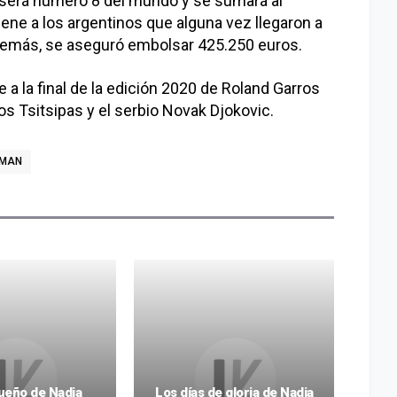
: será número 8 del mundo y se sumará al
iene a los argentinos que alguna vez llegaron a
Además, se aseguró embolsar 425.250 euros.
se a la final de la edición 2020 de Roland Garros
nos Tsitsipas y el serbio Novak Djokovic.
ZMAN
sueño de Nadia
Los días de gloria de Nadia
His