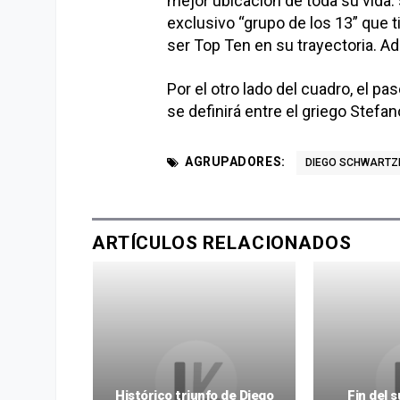
mejor ubicación de toda su vida
exclusivo “grupo de los 13” que t
ser Top Ten en su trayectoria. 
Por el otro lado del cuadro, el pa
se definirá entre el griego Stefa
AGRUPADORES:
DIEGO SCHWART
ARTÍCULOS RELACIONADOS
a de Nadia
Histórico triunfo de Diego
Fin del 