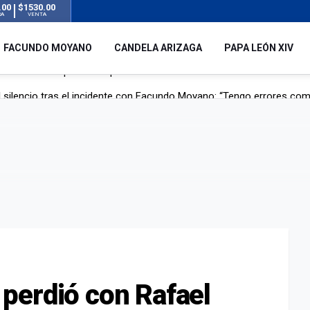
.00
$1530.00
RA
VENTA
FACUNDO MOYANO
CANDELA ARIZAGA
PAPA LEÓN XIV
 silencio tras el incidente con Facundo Moyano: “Tengo errores com
remas para dolores musculares de una conocida marca
ngreso contra el Gobierno por su proyecto para modificar la ley de 
uz en el AMBA por el temporal
perdió con Rafael