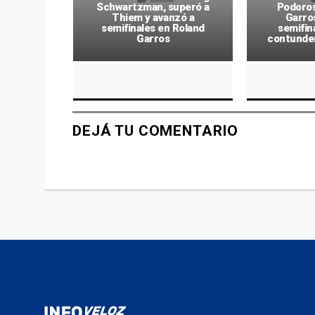
Roland
Schwartzman, superó a
Podoros
o de 100
Thiem y avanzó a
Garros
king y su
semifinales en Roland
semifin
ómico
Garros
contunden
DEJÁ TU COMENTARIO