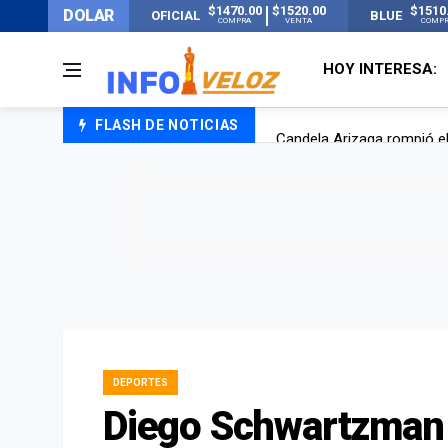
$1470.00
$1520.00
$1510
DOLAR
OFICIAL
BLUE
COMPRA
VENTA
COMP
HOY INTERESA:
FLASH DE NOTICIAS
Candela Arizaga rompió el
La ANMAT prohibió dos c
La oposición marcha al Co
Casi 20000 usuarios sin l
DEPORTES
Diego Schwartzman 