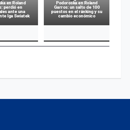
ka en Roland
Podoroska en Roland
Sc
: perdió en
Garros: un salto de 100
ales ante una
puestos en el ránking y su
s
te Iga Swiatek
cambio económico