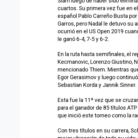
Slam luego de haber sido elimina
cuartos. Su primera vez fue en e
español Pablo Carreño Busta por 6
Garros, pero Nadal le detuvo su an
ocurrió en el US Open 2019 cuan
le ganó 6-4, 7-5 y 6-2.
En la ruta hasta semifinales, el 
Kecmanovic, Lorenzo Giustino, 
mencionado Thiem. Mientras que 
Egor Gerasimov y luego continuó
Sebastian Korda y Jannik Sinner.
Esta fue la 11ª vez que se cruzar
para el ganador de 85 títulos ATP
que inició este torneo como la r
Con tres títulos en su carrera, 