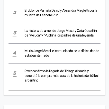
El dolor de Pamela David y Alejandra Maglietti por la
muerte de Leandro Rud
La historia de amor de Jorge Messi y Celia Cuccittini:
de “Peluca” y “Puchi” a los padres de una leyenda
Murió Jorge Messi: el comunicado de la clínica donde
estaba internado
River confirmó la llegada de Thiago Almada y
concretó la compra más cara de la historia del fútbol
argentino