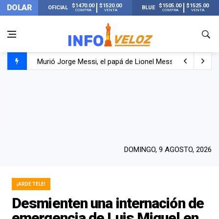
$1470.00
$1520.00
$1505.00
$1525.00
DOLAR
OFICIAL
BLUE
COMPRA
VENTA
COMPRA
VENTA
Murió Jorge Messi, el papá de Lionel Messi
Murió Jorge Messi, el hombre que acompañó a Lionel de
Los mensajes de Newell’s y el resto del mundo del fútbo
DOMINGO, 9 AGOSTO, 2026
¡ARDE TELE!
Desmienten una internación de
emergencia de Luis Miguel en