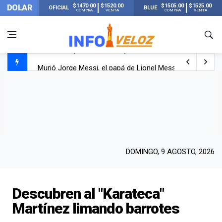
$1470.00
$1520.00
$1505.00
$1525.00
DOLAR
OFICIAL
BLUE
COMPRA
VENTA
COMPRA
VENTA
Murió Jorge Messi, el papá de Lionel Messi
Murió Jorge Messi, el hombre que acompañó a Lionel de
Los mensajes de Newell’s y el resto del mundo del fútbo
DOMINGO, 9 AGOSTO, 2026
Descubren al "Karateca"
Martínez limando barrotes