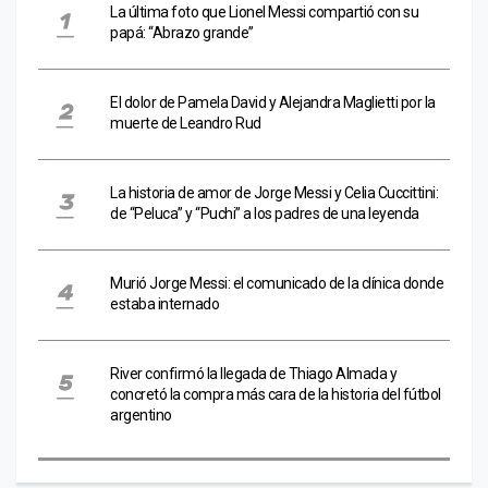
La última foto que Lionel Messi compartió con su
papá: “Abrazo grande”
El dolor de Pamela David y Alejandra Maglietti por la
muerte de Leandro Rud
La historia de amor de Jorge Messi y Celia Cuccittini:
de “Peluca” y “Puchi” a los padres de una leyenda
Murió Jorge Messi: el comunicado de la clínica donde
estaba internado
River confirmó la llegada de Thiago Almada y
concretó la compra más cara de la historia del fútbol
argentino