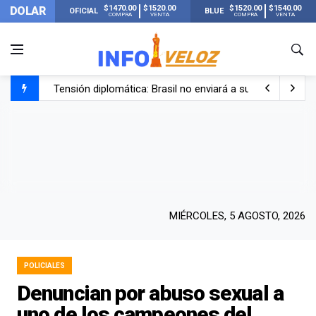
$1470.00
$1520.00
$1520.00
$1540.00
DOLAR
OFICIAL
BLUE
COMPRA
VENTA
COMPRA
VENTA
Tensión diplomática: Brasil no enviará a su embajador a Bu
Un nene de 6 años murió ahogado en una pileta de trata
El papa León XIV visitará Argentina en noviembre: estar
Liberaron a Facundo Moyano tras el incidente con Candel
MIÉRCOLES, 5 AGOSTO, 2026
POLICIALES
Denuncian por abuso sexual a
uno de los campeones del